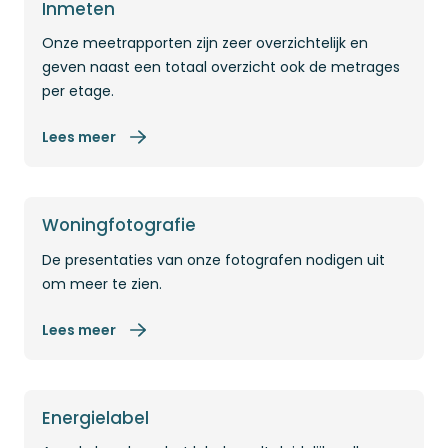
Lees meer
Inmeten
Onze meetrapporten zijn zeer overzichtelijk en
geven naast een totaal overzicht ook de metrages
per etage.
Lees meer
Lees meer
Woningfotografie
De presentaties van onze fotografen nodigen uit
om meer te zien.
Lees meer
Lees meer
Energielabel