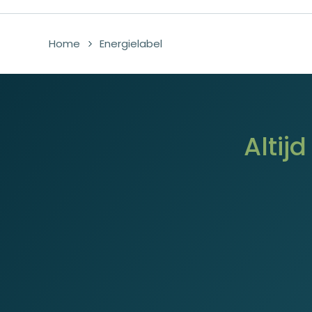
Home
Energielabel
Altij