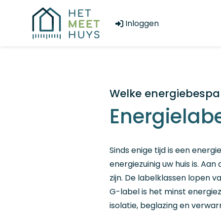
Overslaan en naar de inhoud gaan
Inloggen
Welke energiebespa
Energielab
Sinds enige tijd is een energ
energiezuinig uw huis is. Aa
zijn. De labelklassen lopen 
G-label is het minst energie
isolatie, beglazing en verwar