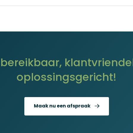
d bereikbaar, klantvriendel
oplossingsgericht!
Maak nu een afspraak